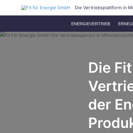
Zum
Die Vertriebsplattform in M
Inhalt
springen
ENERGIEVERTRIEB
ERNEU
Die Fi
Vertri
der En
Produk