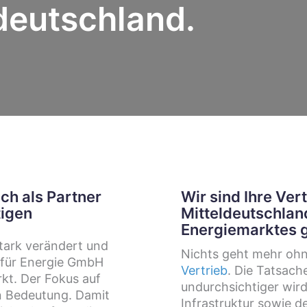
deutschland.
ich als Partner
Wir sind Ihre Ver
tigen
Mitteldeutschlan
Energiemarktes g
stark verändert und
Nichts geht mehr oh
it für Energie GmbH
Vertrieb
. Die Tatsach
kt. Der Fokus auf
undurchsichtiger wird
 Bedeutung. Damit
Infrastruktur sowie d